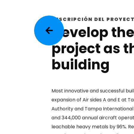
DESCRIPCIÓN DEL PROYEC
Develop the
project as 
building
Most innovative and successful buil
expansion of Air sides A and E at T
Authority and Tampa International 
and 344,000 annual aircraft operati
leachable heavy metals by 96%. R