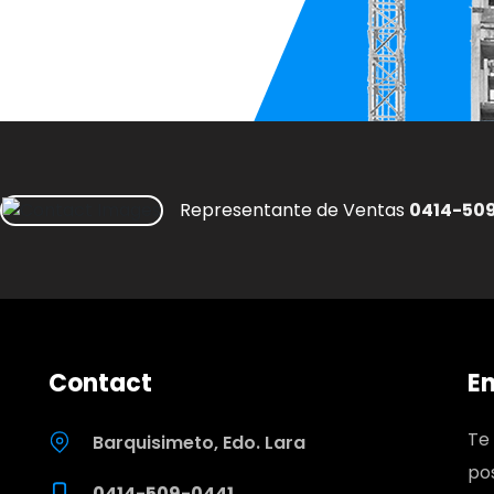
Representante de Ventas
0414-50
Contact
En
Te
Barquisimeto, Edo. Lara
po
0414-509-0441