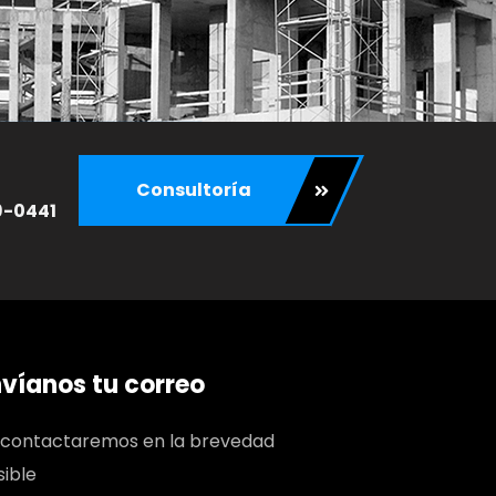
Consultoría
9-0441
víanos tu correo
 contactaremos en la brevedad
sible