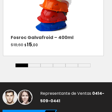
Fosroc Galvafroid – 400ml
15
$
18
,60
$
,00
Representante de Ventas
0414-
509-0441