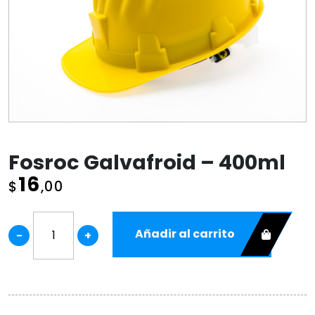
Fosroc Galvafroid – 400ml
16
$
,00
Añadir al carrito
−
+